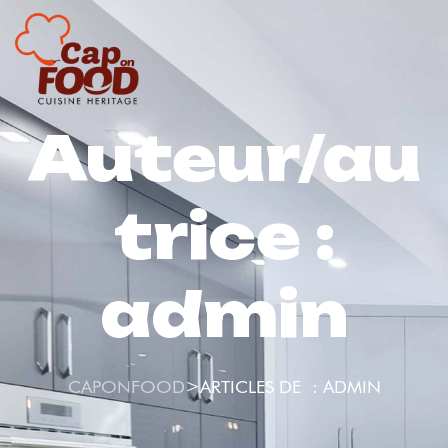
Auteur/au
trice :
admin
>
CAPONFOOD
ARTICLES DE : ADMIN